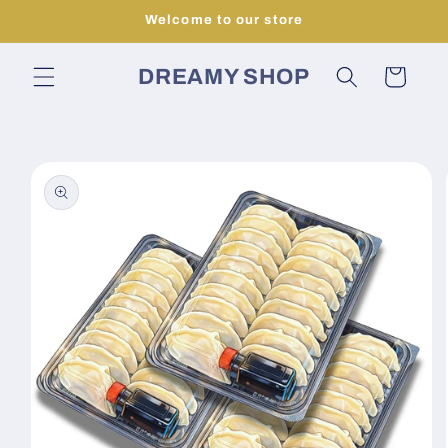
コンテ
Welcome to our store
ンツに
進む
カ
DREAMY SHOP
ー
ト
商品情
報にス
キップ