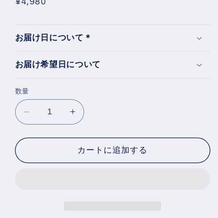
通
¥4,980
ュ
常
ー
価
数
の
お届け日について＊
格
合
計
お届け希望日について
数量
浜
浜
松
松
餃
餃
カートに追加する
子
子
か
か
め
め
の
の
こ
こ