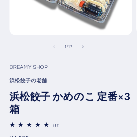
モ
ー
の
1
/
17
ダ
ル
で
メ
DREAMY SHOP
デ
ィ
浜松餃子の老舗
ア
(1)
を
浜松餃子 かめのこ 定番×3
開
く
箱
11
(11)
レ
ビ