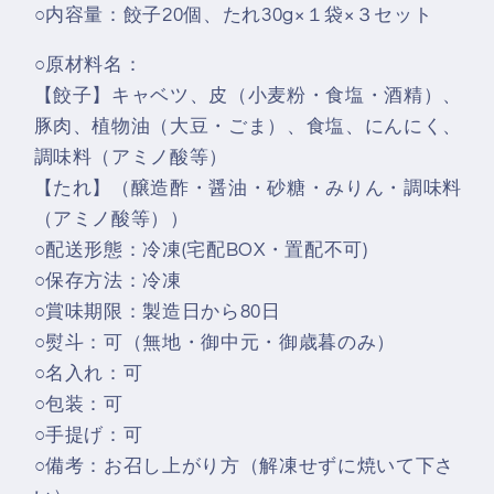
○内容量：餃子20個、たれ30g×１袋×３セット
○原材料名：
【餃子】キャベツ、皮（小麦粉・食塩・酒精）、
豚肉、植物油（大豆・ごま）、食塩、にんにく、
調味料（アミノ酸等）
【たれ】（醸造酢・醤油・砂糖・みりん・調味料
（アミノ酸等））
○配送形態：冷凍(宅配BOX・置配不可)
○保存方法：冷凍
○賞味期限：製造日から80日
○熨斗：可（無地・御中元・御歳暮のみ）
○名入れ：可
○包装：可
○手提げ：可
○備考：お召し上がり方（解凍せずに焼いて下さ