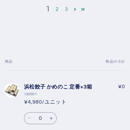
1
2
3
商品
商品の小計
あ
な
た
浜松餃子 かめのこ 定番×3箱
¥0
の
120001
カ
¥4,980/ユニット
ー
ト
数
Default
Default
量
Title
Title