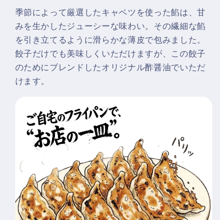
定
定
季節によって厳選したキャベツを使った餡は、甘
番
番
みを生かしたジューシーな味わい。その繊細な餡
×3
×3
を引き立てるように滑らかな薄皮で包みました。
箱
箱
餃子だけでも美味しくいただけますが、この餃子
の
の
のためにブレンドしたオリジナル酢醤油でいただ
数
数
量
量
けます。
を
を
減
増
ら
や
す
す